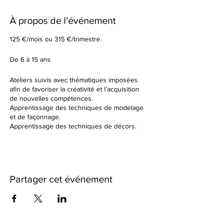
À propos de l'événement
125 €/mois ou 315 €/trimestre.
De 6 à 15 ans
Ateliers suivis avec thématiques imposées
afin de favoriser la créativité et l’acquisition
de nouvelles compétences.
Apprentissage des techniques de modelage
et de façonnage.
Apprentissage des techniques de décors.
Tu élaboreras tes formes à partir d’un sujet
donné en début de cours.
Dans un cadre de création artistique, tu
réaliseras des petites séries ou des grandes
pièces plus créatives en utilisant une terre
Partager cet événement
différente à chaque fois. Nous observerons
ensemble les résultats des différentes
cuissons et des différents travails de
textures.