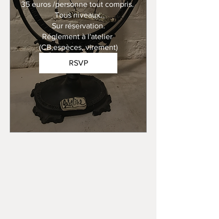
35 euros /personne tout compris. 

Tous niveaux.

Sur réservation.

Réglement à l'atelier 
(CB,espèces, virement)
RSVP