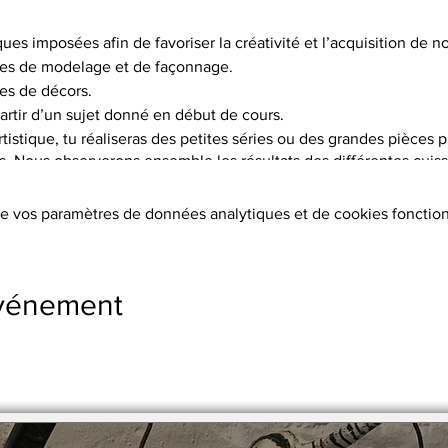
ques imposées afin de favoriser la créativité et l’acquisition de
es de modelage et de façonnage.
es de décors.
artir d’un sujet donné en début de cours.
istique, tu réaliseras des petites séries ou des grandes pièces p
is. Nous observerons ensemble les résultats des différentes cuisso
choix de 5 terres différentes, et pas moins de 15 engobes.
e vos paramètres de données analytiques et de cookies fonction
tion des terres, les cuissons (2 par objet réalisé à 1020°C ou 1250°
s, l’émaillage.
ers sont fournis.
événement
s supplémentaires
stre en 2 x par chèque.