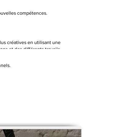
 nouvelles compétences.
lus créatives en utilisant une
ns et des différents travails
nels.
C selon la thématique