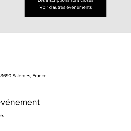
Les inscriptions sont closes
Voir d'autres événements
 83690 Salernes, France
'événement
e.