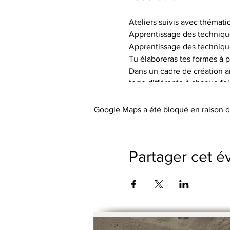
Ateliers suivis avec thémati
Apprentissage des techniqu
Apprentissage des techniqu
Tu élaboreras tes formes à p
Dans un cadre de création art
terre différente à chaque fo
de textures.
Tu auras à ta disposition le 
Google Maps a été bloqué en raison d
Les tarifs incluent l’utilisa
abordée), les engobes coloré
Le petit outillage et les tabli
Partager cet 
Pas de cotisation ou de frai
Possibilité de payer le trime