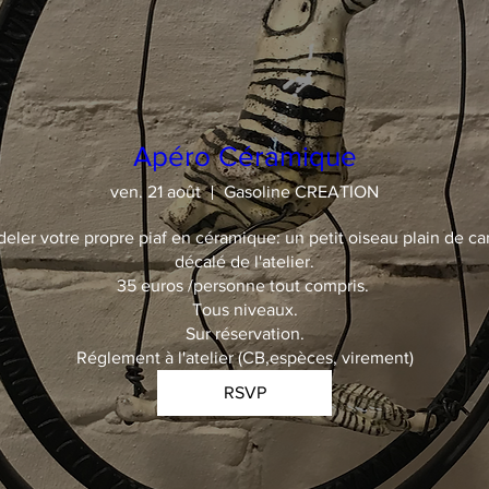
Apéro Céramique
ven. 21 août
Gasoline CREATION
deler votre propre piaf en céramique: un petit oiseau plain de car
décalé de l'atelier.

35 euros /personne tout compris. 

Tous niveaux.

Sur réservation.

Réglement à l'atelier (CB,espèces, virement)
RSVP