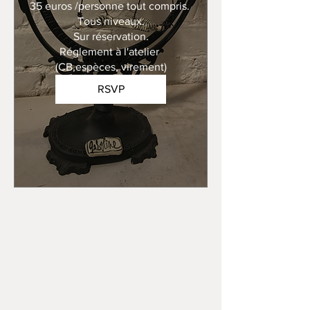
35 euros /personne tout compris. 

Tous niveaux.

Sur réservation.

Réglement à l'atelier 
(CB,espèces, virement)
RSVP