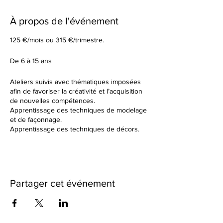
À propos de l'événement
125 €/mois ou 315 €/trimestre.
De 6 à 15 ans
Ateliers suivis avec thématiques imposées
afin de favoriser la créativité et l’acquisition
de nouvelles compétences.
Apprentissage des techniques de modelage
et de façonnage.
Apprentissage des techniques de décors.
Tu élaboreras tes formes à partir d’un sujet
donné en début de cours.
Dans un cadre de création artistique, tu
réaliseras des petites séries ou des grandes
pièces plus créatives en utilisant une terre
Partager cet événement
différente à chaque fois. Nous observerons
ensemble les résultats des différentes
cuissons et des différents travails de
textures.