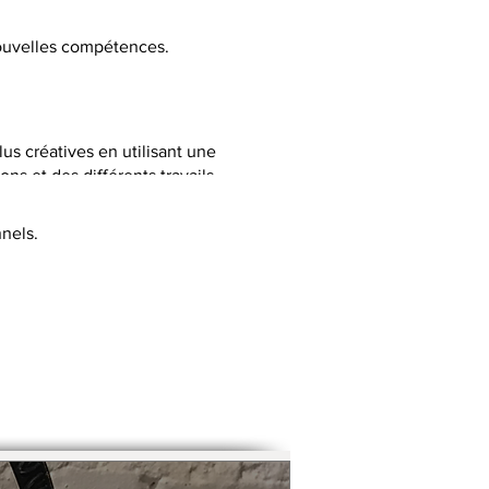
 nouvelles compétences.
lus créatives en utilisant une
ns et des différents travails
nels.
C selon la thématique