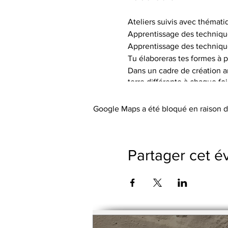
Ateliers suivis avec thémati
Apprentissage des techniqu
Apprentissage des techniqu
Tu élaboreras tes formes à p
Dans un cadre de création art
terre différente à chaque fo
de textures.
Tu auras à ta disposition le 
Google Maps a été bloqué en raison d
Les tarifs incluent l’utilisa
abordée), les engobes coloré
Le petit outillage et les tabli
Partager cet 
Pas de cotisation ou de frai
Possibilité de payer le trime