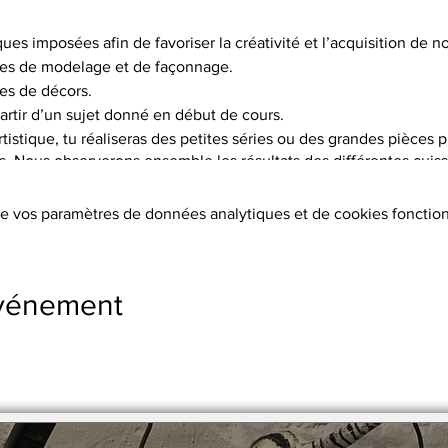
ques imposées afin de favoriser la créativité et l’acquisition de
es de modelage et de façonnage.
es de décors.
artir d’un sujet donné en début de cours.
istique, tu réaliseras des petites séries ou des grandes pièces p
is. Nous observerons ensemble les résultats des différentes cuisso
choix de 5 terres différentes, et pas moins de 15 engobes.
e vos paramètres de données analytiques et de cookies fonction
tion des terres, les cuissons (2 par objet réalisé à 1020°C ou 1250°
s, l’émaillage.
ers sont fournis.
événement
s supplémentaires
stre en 2 x par chèque.