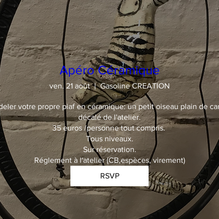
Apéro Céramique
ven. 21 août
Gasoline CREATION
deler votre propre piaf en céramique: un petit oiseau plain de car
décalé de l'atelier.

35 euros /personne tout compris. 

Tous niveaux.

Sur réservation.

Réglement à l'atelier (CB,espèces, virement)
RSVP