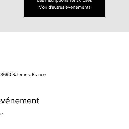
Les inscriptions sont closes
Voir d'autres événements
 83690 Salernes, France
'événement
e.