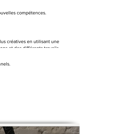
 nouvelles compétences.
lus créatives en utilisant une
ns et des différents travails
nels.
C selon la thématique