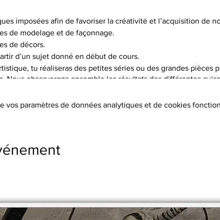
ques imposées afin de favoriser la créativité et l’acquisition de
es de modelage et de façonnage.
es de décors.
artir d’un sujet donné en début de cours.
istique, tu réaliseras des petites séries ou des grandes pièces p
is. Nous observerons ensemble les résultats des différentes cuisso
choix de 5 terres différentes, et pas moins de 15 engobes.
e vos paramètres de données analytiques et de cookies fonction
tion des terres, les cuissons (2 par objet réalisé à 1020°C ou 1250°
s, l’émaillage.
ers sont fournis.
événement
s supplémentaires
stre en 2 x par chèque.