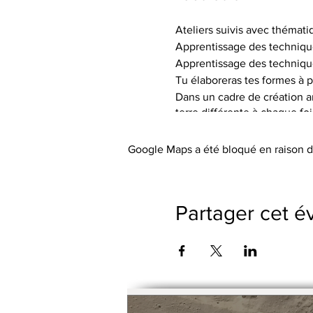
Ateliers suivis avec thémati
Apprentissage des techniqu
Apprentissage des techniqu
Tu élaboreras tes formes à p
Dans un cadre de création art
terre différente à chaque fo
de textures.
Tu auras à ta disposition le 
Google Maps a été bloqué en raison d
Les tarifs incluent l’utilisa
abordée), les engobes coloré
Le petit outillage et les tabli
Partager cet 
Pas de cotisation ou de frai
Possibilité de payer le trime