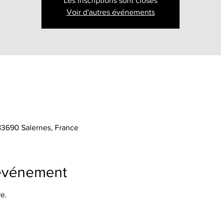
Les inscriptions sont closes
Voir d'autres événements
 83690 Salernes, France
'événement
e.