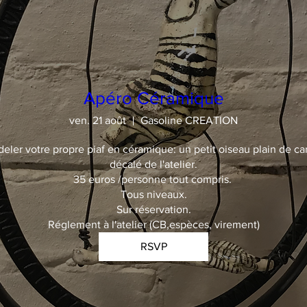
Apéro Céramique
ven. 21 août
Gasoline CREATION
deler votre propre piaf en céramique: un petit oiseau plain de car
décalé de l'atelier.

35 euros /personne tout compris. 

Tous niveaux.

Sur réservation.

Réglement à l'atelier (CB,espèces, virement)
RSVP