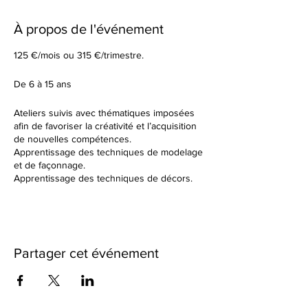
À propos de l'événement
125 €/mois ou 315 €/trimestre.
De 6 à 15 ans
Ateliers suivis avec thématiques imposées
afin de favoriser la créativité et l’acquisition
de nouvelles compétences.
Apprentissage des techniques de modelage
et de façonnage.
Apprentissage des techniques de décors.
Tu élaboreras tes formes à partir d’un sujet
donné en début de cours.
Dans un cadre de création artistique, tu
réaliseras des petites séries ou des grandes
pièces plus créatives en utilisant une terre
Partager cet événement
différente à chaque fois. Nous observerons
ensemble les résultats des différentes
cuissons et des différents travails de
textures.