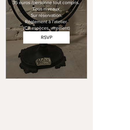
35 euros /personne tout compris. 

Tous niveaux.

Sur réservation.

Réglement à l'atelier 
(CB,espèces, virement)
RSVP