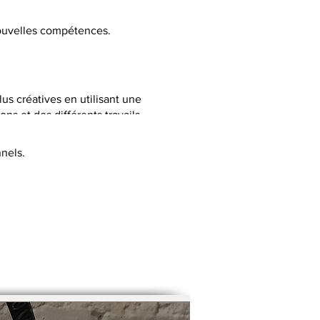
 nouvelles compétences.
lus créatives en utilisant une
ns et des différents travails
nels.
C selon la thématique