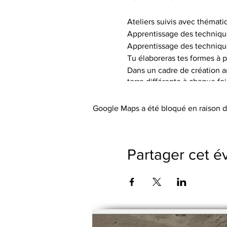
Ateliers suivis avec thémati
Apprentissage des techniqu
Apprentissage des techniqu
Tu élaboreras tes formes à p
Dans un cadre de création art
terre différente à chaque fo
de textures.
Tu auras à ta disposition le 
Google Maps a été bloqué en raison d
Les tarifs incluent l’utilisa
abordée), les engobes coloré
Le petit outillage et les tabli
Partager cet 
Pas de cotisation ou de frai
Possibilité de payer le trime