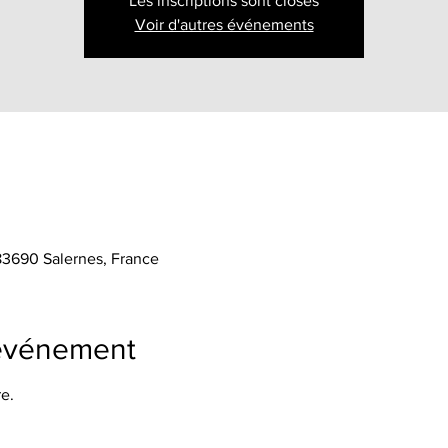
Les inscriptions sont closes
Voir d'autres événements
 83690 Salernes, France
'événement
e.