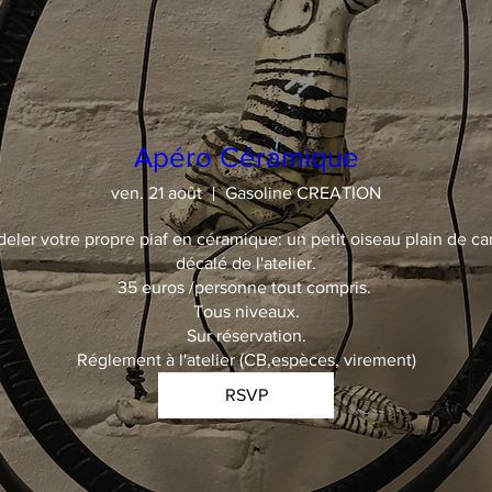
Apéro Céramique
ven. 21 août
Gasoline CREATION
deler votre propre piaf en céramique: un petit oiseau plain de car
décalé de l'atelier.

35 euros /personne tout compris. 

Tous niveaux.

Sur réservation.

Réglement à l'atelier (CB,espèces, virement)
RSVP