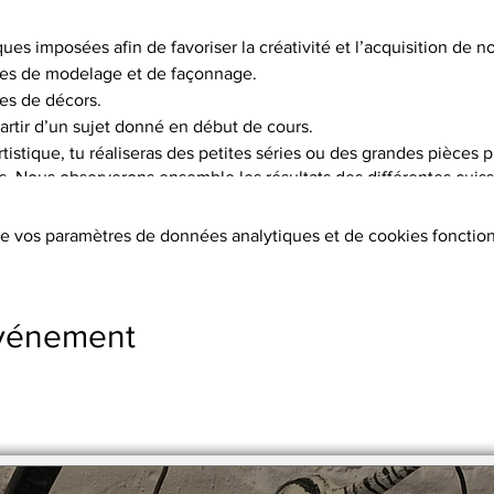
ques imposées afin de favoriser la créativité et l’acquisition de
es de modelage et de façonnage.
es de décors.
artir d’un sujet donné en début de cours.
istique, tu réaliseras des petites séries ou des grandes pièces p
is. Nous observerons ensemble les résultats des différentes cuisso
choix de 5 terres différentes, et pas moins de 15 engobes.
e vos paramètres de données analytiques et de cookies fonction
tion des terres, les cuissons (2 par objet réalisé à 1020°C ou 1250°
s, l’émaillage.
ers sont fournis.
événement
s supplémentaires
stre en 2 x par chèque.