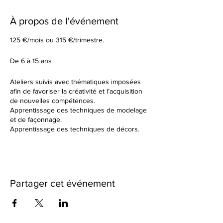
À propos de l'événement
125 €/mois ou 315 €/trimestre.
De 6 à 15 ans
Ateliers suivis avec thématiques imposées
afin de favoriser la créativité et l’acquisition
de nouvelles compétences.
Apprentissage des techniques de modelage
et de façonnage.
Apprentissage des techniques de décors.
Tu élaboreras tes formes à partir d’un sujet
donné en début de cours.
Dans un cadre de création artistique, tu
réaliseras des petites séries ou des grandes
pièces plus créatives en utilisant une terre
Partager cet événement
différente à chaque fois. Nous observerons
ensemble les résultats des différentes
cuissons et des différents travails de
textures.