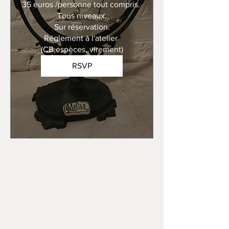
35 euros /personne tout compris. 

Tous niveaux.

Sur réservation.

Réglement à l'atelier 
(CB,espèces, virement)
RSVP