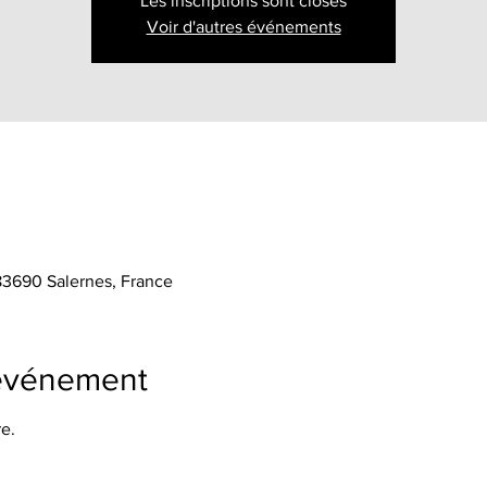
Les inscriptions sont closes
Voir d'autres événements
 83690 Salernes, France
'événement
e.