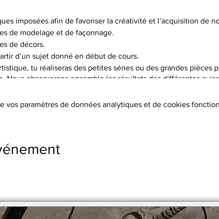
ques imposées afin de favoriser la créativité et l’acquisition de
es de modelage et de façonnage.
es de décors.
artir d’un sujet donné en début de cours.
istique, tu réaliseras des petites séries ou des grandes pièces p
is. Nous observerons ensemble les résultats des différentes cuisso
choix de 5 terres différentes, et pas moins de 15 engobes.
e vos paramètres de données analytiques et de cookies fonction
tion des terres, les cuissons (2 par objet réalisé à 1020°C ou 1250°
s, l’émaillage.
ers sont fournis.
événement
s supplémentaires
stre en 2 x par chèque.