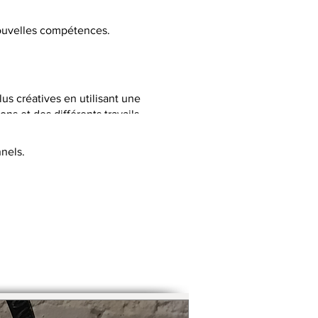
 nouvelles compétences.
lus créatives en utilisant une
ns et des différents travails
nels.
C selon la thématique