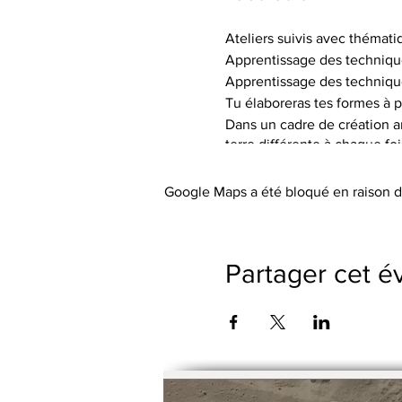
Ateliers suivis avec thémati
Apprentissage des techniqu
Apprentissage des techniqu
Tu élaboreras tes formes à p
Dans un cadre de création art
terre différente à chaque fo
de textures.
Tu auras à ta disposition le 
Google Maps a été bloqué en raison d
Les tarifs incluent l’utilisa
abordée), les engobes coloré
Le petit outillage et les tabli
Partager cet 
Pas de cotisation ou de frai
Possibilité de payer le trime