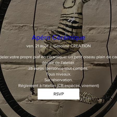
Apéro Céramique
ven. 21 août
Gasoline CREATION
deler votre propre piaf en céramique: un petit oiseau plain de car
décalé de l'atelier.

35 euros /personne tout compris. 

Tous niveaux.

Sur réservation.

Réglement à l'atelier (CB,espèces, virement)
RSVP