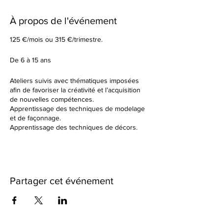
À propos de l'événement
125 €/mois ou 315 €/trimestre.
De 6 à 15 ans
Ateliers suivis avec thématiques imposées
afin de favoriser la créativité et l’acquisition
de nouvelles compétences.
Apprentissage des techniques de modelage
et de façonnage.
Apprentissage des techniques de décors.
Tu élaboreras tes formes à partir d’un sujet
donné en début de cours.
Dans un cadre de création artistique, tu
réaliseras des petites séries ou des grandes
pièces plus créatives en utilisant une terre
Partager cet événement
différente à chaque fois. Nous observerons
ensemble les résultats des différentes
cuissons et des différents travails de
textures.