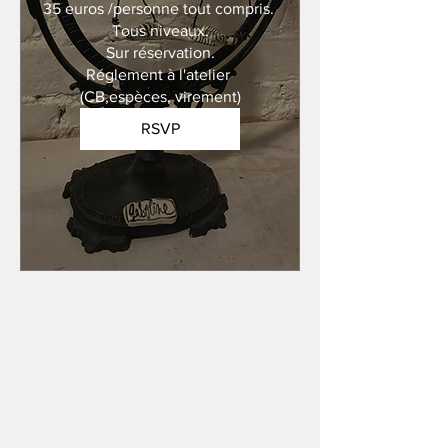
35 euros /personne tout compris. 

Tous niveaux.

Sur réservation.

Réglement à l'atelier 
(CB,espèces, virement)
RSVP