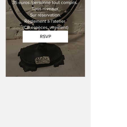
35 euros /personne tout compris. 

Tous niveaux.

Sur réservation.

Réglement à l'atelier 
(CB,espèces, virement)
RSVP