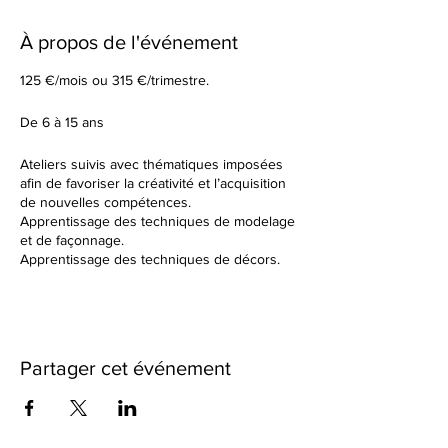
À propos de l'événement
125 €/mois ou 315 €/trimestre.
De 6 à 15 ans
Ateliers suivis avec thématiques imposées
afin de favoriser la créativité et l’acquisition
de nouvelles compétences.
Apprentissage des techniques de modelage
et de façonnage.
Apprentissage des techniques de décors.
Tu élaboreras tes formes à partir d’un sujet
donné en début de cours.
Dans un cadre de création artistique, tu
réaliseras des petites séries ou des grandes
pièces plus créatives en utilisant une terre
Partager cet événement
différente à chaque fois. Nous observerons
ensemble les résultats des différentes
cuissons et des différents travails de
textures.