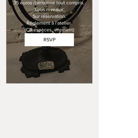
35 euros /personne tout compris. 

Tous niveaux.

Sur réservation.

Réglement à l'atelier 
(CB,espèces, virement)
RSVP