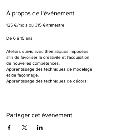
À propos de l'événement
125 €/mois ou 315 €/trimestre.
De 6 à 15 ans
Ateliers suivis avec thématiques imposées
afin de favoriser la créativité et l’acquisition
de nouvelles compétences.
Apprentissage des techniques de modelage
et de façonnage.
Apprentissage des techniques de décors.
Tu élaboreras tes formes à partir d’un sujet
donné en début de cours.
Dans un cadre de création artistique, tu
réaliseras des petites séries ou des grandes
pièces plus créatives en utilisant une terre
Partager cet événement
différente à chaque fois. Nous observerons
ensemble les résultats des différentes
cuissons et des différents travails de
textures.