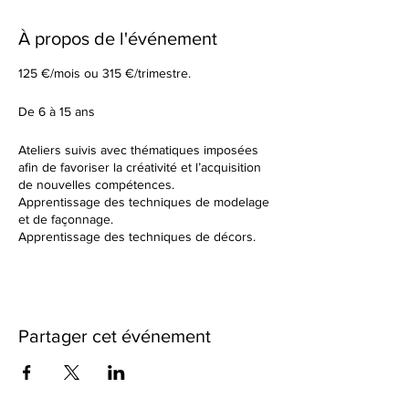
À propos de l'événement
125 €/mois ou 315 €/trimestre.
De 6 à 15 ans
Ateliers suivis avec thématiques imposées
afin de favoriser la créativité et l’acquisition
de nouvelles compétences.
Apprentissage des techniques de modelage
et de façonnage.
Apprentissage des techniques de décors.
Tu élaboreras tes formes à partir d’un sujet
donné en début de cours.
Dans un cadre de création artistique, tu
réaliseras des petites séries ou des grandes
pièces plus créatives en utilisant une terre
Partager cet événement
différente à chaque fois. Nous observerons
ensemble les résultats des différentes
cuissons et des différents travails de
textures.