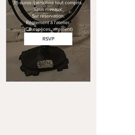
35 euros /personne tout compris. 

Tous niveaux.

Sur réservation.

Réglement à l'atelier 
(CB,espèces, virement)
RSVP