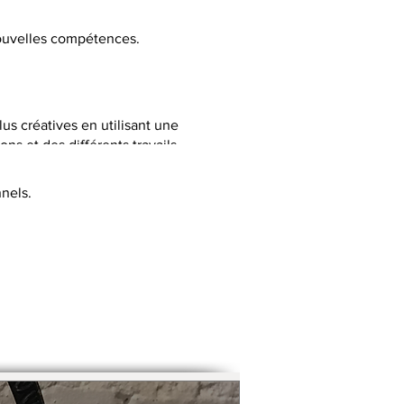
 nouvelles compétences.
lus créatives en utilisant une
ns et des différents travails
nels.
C selon la thématique