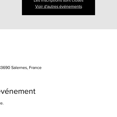
Les inscriptions sont closes
Voir d'autres événements
 83690 Salernes, France
'événement
e.