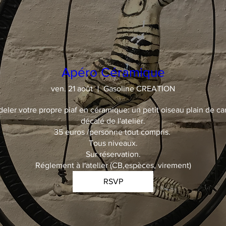
Apéro Céramique
ven. 21 août
Gasoline CREATION
deler votre propre piaf en céramique: un petit oiseau plain de car
décalé de l'atelier.

35 euros /personne tout compris. 

Tous niveaux.

Sur réservation.

Réglement à l'atelier (CB,espèces, virement)
RSVP