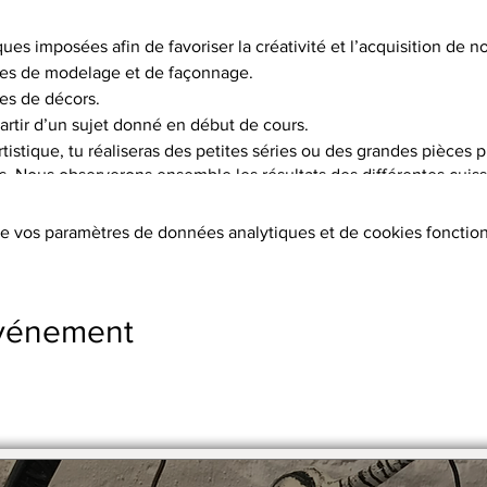
ques imposées afin de favoriser la créativité et l’acquisition de
es de modelage et de façonnage.
es de décors.
artir d’un sujet donné en début de cours.
istique, tu réaliseras des petites séries ou des grandes pièces p
is. Nous observerons ensemble les résultats des différentes cuisso
choix de 5 terres différentes, et pas moins de 15 engobes.
e vos paramètres de données analytiques et de cookies fonction
tion des terres, les cuissons (2 par objet réalisé à 1020°C ou 1250°
s, l’émaillage.
ers sont fournis.
événement
s supplémentaires
stre en 2 x par chèque.