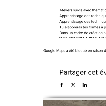
Ateliers suivis avec thémati
Apprentissage des techniqu
Apprentissage des techniqu
Tu élaboreras tes formes à p
Dans un cadre de création art
terre différente à chaque fo
de textures.
Tu auras à ta disposition le 
Google Maps a été bloqué en raison d
Les tarifs incluent l’utilisa
abordée), les engobes coloré
Le petit outillage et les tabli
Partager cet 
Pas de cotisation ou de frai
Possibilité de payer le trime