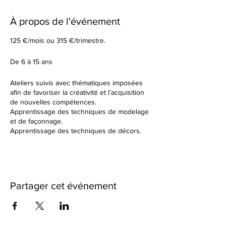
À propos de l'événement
125 €/mois ou 315 €/trimestre.
De 6 à 15 ans
Ateliers suivis avec thématiques imposées
afin de favoriser la créativité et l’acquisition
de nouvelles compétences.
Apprentissage des techniques de modelage
et de façonnage.
Apprentissage des techniques de décors.
Tu élaboreras tes formes à partir d’un sujet
donné en début de cours.
Dans un cadre de création artistique, tu
réaliseras des petites séries ou des grandes
pièces plus créatives en utilisant une terre
Partager cet événement
différente à chaque fois. Nous observerons
ensemble les résultats des différentes
cuissons et des différents travails de
textures.