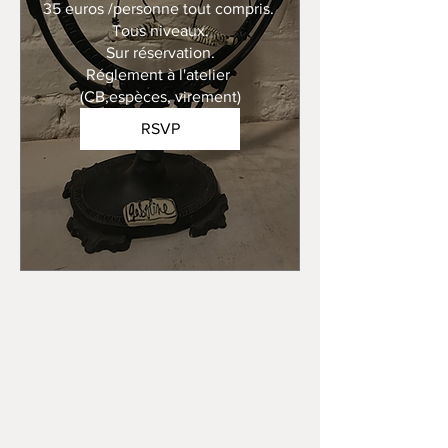
35 euros /personne tout compris. 

Tous niveaux.

Sur réservation.

Réglement à l'atelier 
(CB,espèces, virement)
RSVP