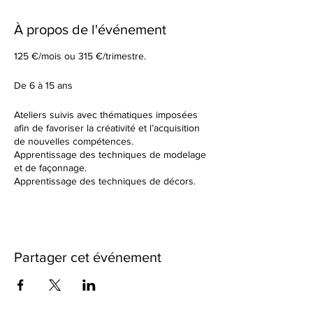
À propos de l'événement
125 €/mois ou 315 €/trimestre.
De 6 à 15 ans
Ateliers suivis avec thématiques imposées
afin de favoriser la créativité et l’acquisition
de nouvelles compétences.
Apprentissage des techniques de modelage
et de façonnage.
Apprentissage des techniques de décors.
Tu élaboreras tes formes à partir d’un sujet
donné en début de cours.
Dans un cadre de création artistique, tu
réaliseras des petites séries ou des grandes
pièces plus créatives en utilisant une terre
Partager cet événement
différente à chaque fois. Nous observerons
ensemble les résultats des différentes
cuissons et des différents travails de
textures.