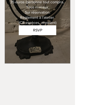
35 euros /personne tout compris. 

Tous niveaux.

Sur réservation.

Réglement à l'atelier 
(CB,espèces, virement)
RSVP