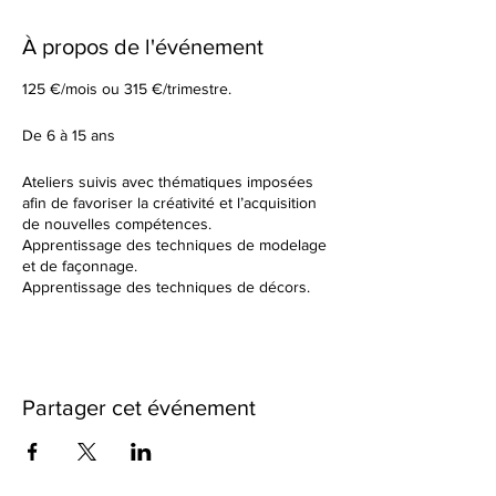
À propos de l'événement
125 €/mois ou 315 €/trimestre.
De 6 à 15 ans
Ateliers suivis avec thématiques imposées
afin de favoriser la créativité et l’acquisition
de nouvelles compétences.
Apprentissage des techniques de modelage
et de façonnage.
Apprentissage des techniques de décors.
Tu élaboreras tes formes à partir d’un sujet
donné en début de cours.
Dans un cadre de création artistique, tu
réaliseras des petites séries ou des grandes
pièces plus créatives en utilisant une terre
Partager cet événement
différente à chaque fois. Nous observerons
ensemble les résultats des différentes
cuissons et des différents travails de
textures.