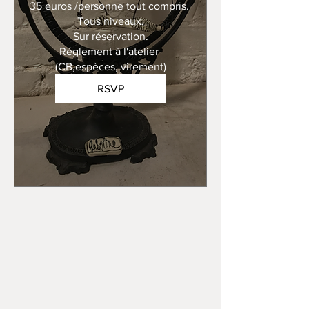
35 euros /personne tout compris. 

Tous niveaux.

Sur réservation.

Réglement à l'atelier 
(CB,espèces, virement)
RSVP