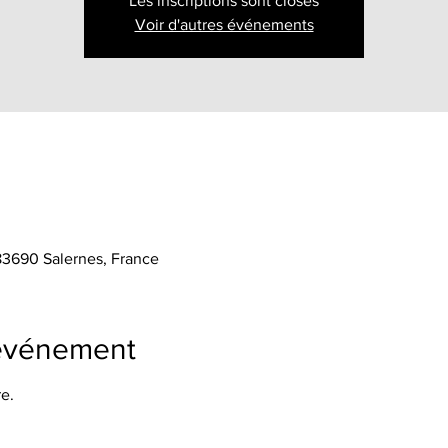
Les inscriptions sont closes
Voir d'autres événements
 83690 Salernes, France
'événement
e.