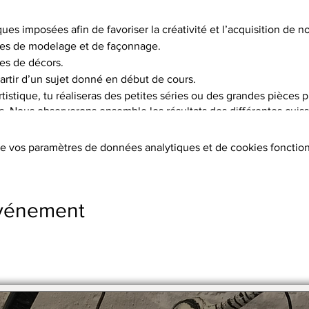
ques imposées afin de favoriser la créativité et l’acquisition de
es de modelage et de façonnage.
es de décors.
artir d’un sujet donné en début de cours.
istique, tu réaliseras des petites séries ou des grandes pièces p
is. Nous observerons ensemble les résultats des différentes cuisso
choix de 5 terres différentes, et pas moins de 15 engobes.
e vos paramètres de données analytiques et de cookies fonction
tion des terres, les cuissons (2 par objet réalisé à 1020°C ou 1250°
s, l’émaillage.
ers sont fournis.
événement
s supplémentaires
stre en 2 x par chèque.