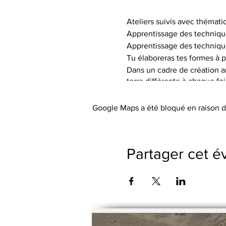
Ateliers suivis avec thémati
Apprentissage des techniqu
Apprentissage des techniqu
Tu élaboreras tes formes à p
Dans un cadre de création art
terre différente à chaque fo
de textures.
Tu auras à ta disposition le 
Google Maps a été bloqué en raison d
Les tarifs incluent l’utilisa
abordée), les engobes coloré
Le petit outillage et les tabli
Partager cet 
Pas de cotisation ou de frai
Possibilité de payer le trime