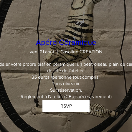
Apéro Céramique
ven. 21 août
Gasoline CREATION
deler votre propre piaf en céramique: un petit oiseau plain de car
décalé de l'atelier.

35 euros /personne tout compris. 

Tous niveaux.

Sur réservation.

Réglement à l'atelier (CB,espèces, virement)
RSVP