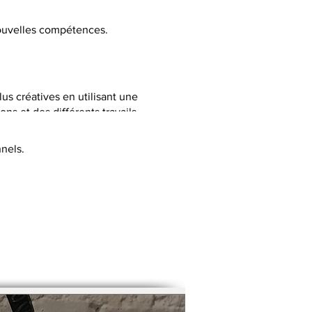
 nouvelles compétences.
lus créatives en utilisant une
ns et des différents travails
nels.
C selon la thématique