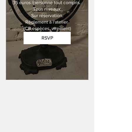
35 euros /personne tout compris. 

Tous niveaux.

Sur réservation.

Réglement à l'atelier 
(CB,espèces, virement)
RSVP