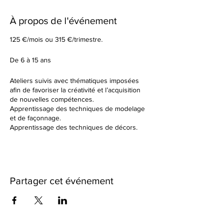
À propos de l'événement
125 €/mois ou 315 €/trimestre.
De 6 à 15 ans
Ateliers suivis avec thématiques imposées
afin de favoriser la créativité et l’acquisition
de nouvelles compétences.
Apprentissage des techniques de modelage
et de façonnage.
Apprentissage des techniques de décors.
Tu élaboreras tes formes à partir d’un sujet
donné en début de cours.
Dans un cadre de création artistique, tu
réaliseras des petites séries ou des grandes
pièces plus créatives en utilisant une terre
Partager cet événement
différente à chaque fois. Nous observerons
ensemble les résultats des différentes
cuissons et des différents travails de
textures.