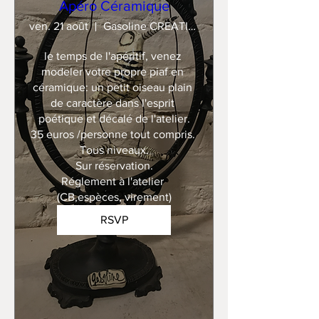
Apéro Céramique
ven. 21 août
Gasoline CREATION
le temps de l'apéritif, venez 
modeler votre propre piaf en 
céramique: un petit oiseau plain 
de caractère dans l'esprit 
poétique et décalé de l'atelier.

35 euros /personne tout compris. 

Tous niveaux.

Sur réservation.

Réglement à l'atelier 
(CB,espèces, virement)
RSVP