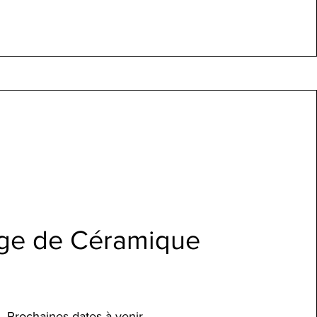
ge de
Céramique
Prochaines dates à venir...