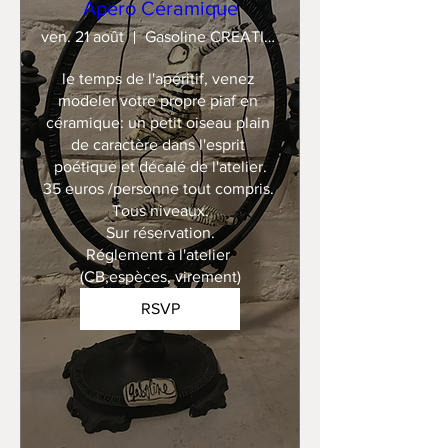
Apéro Céramique
ven. 21 août
Gasoline CREATION
le temps de l'apéritif, venez 
modeler votre propre piaf en 
céramique: un petit oiseau plain 
de caractère dans l'esprit 
poétique et décalé de l'atelier.

35 euros /personne tout compris. 

Tous niveaux.

Sur réservation.

Réglement à l'atelier 
(CB,espèces, virement)
RSVP