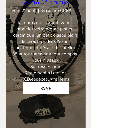
Apéro Céramique
ven. 21 août
Gasoline CREATION
le temps de l'apéritif, venez 
modeler votre propre piaf en 
céramique: un petit oiseau plain 
de caractère dans l'esprit 
poétique et décalé de l'atelier.

35 euros /personne tout compris. 

Tous niveaux.

Sur réservation.

Réglement à l'atelier 
(CB,espèces, virement)
RSVP