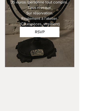
35 euros /personne tout compris. 

Tous niveaux.

Sur réservation.

Réglement à l'atelier 
(CB,espèces, virement)
RSVP