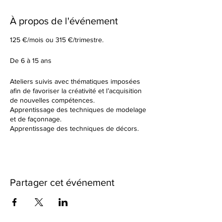
À propos de l'événement
125 €/mois ou 315 €/trimestre.
De 6 à 15 ans
Ateliers suivis avec thématiques imposées
afin de favoriser la créativité et l’acquisition
de nouvelles compétences.
Apprentissage des techniques de modelage
et de façonnage.
Apprentissage des techniques de décors.
Tu élaboreras tes formes à partir d’un sujet
donné en début de cours.
Dans un cadre de création artistique, tu
réaliseras des petites séries ou des grandes
pièces plus créatives en utilisant une terre
Partager cet événement
différente à chaque fois. Nous observerons
ensemble les résultats des différentes
cuissons et des différents travails de
textures.