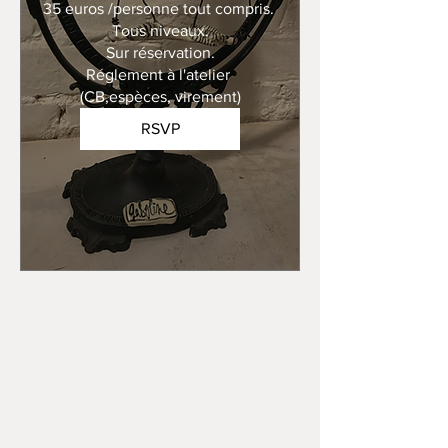
35 euros /personne tout compris. 

Tous niveaux.

Sur réservation.

Réglement à l'atelier 
(CB,espèces, virement)
RSVP