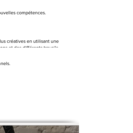
 nouvelles compétences.
lus créatives en utilisant une
ns et des différents travails
nels.
C selon la thématique