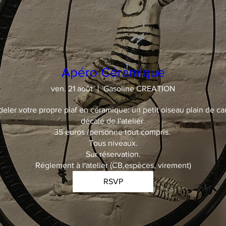
Apéro Céramique
ven. 21 août
Gasoline CREATION
deler votre propre piaf en céramique: un petit oiseau plain de car
décalé de l'atelier.

35 euros /personne tout compris. 

Tous niveaux.

Sur réservation.

Réglement à l'atelier (CB,espèces, virement)
RSVP