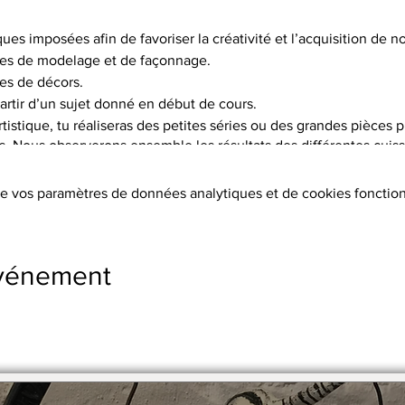
ques imposées afin de favoriser la créativité et l’acquisition de
es de modelage et de façonnage.
es de décors.
artir d’un sujet donné en début de cours.
istique, tu réaliseras des petites séries ou des grandes pièces p
is. Nous observerons ensemble les résultats des différentes cuisso
choix de 5 terres différentes, et pas moins de 15 engobes.
e vos paramètres de données analytiques et de cookies fonction
tion des terres, les cuissons (2 par objet réalisé à 1020°C ou 1250°
s, l’émaillage.
ers sont fournis.
événement
s supplémentaires
stre en 2 x par chèque.