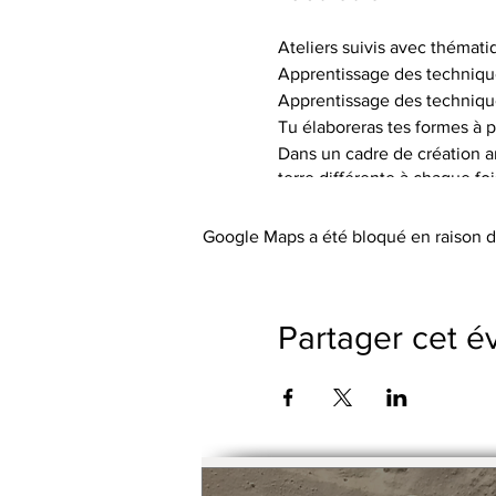
Ateliers suivis avec thémati
Apprentissage des techniqu
Apprentissage des techniqu
Tu élaboreras tes formes à p
Dans un cadre de création art
terre différente à chaque fo
de textures.
Tu auras à ta disposition le 
Google Maps a été bloqué en raison d
Les tarifs incluent l’utilisa
abordée), les engobes coloré
Le petit outillage et les tabli
Partager cet 
Pas de cotisation ou de frai
Possibilité de payer le trime