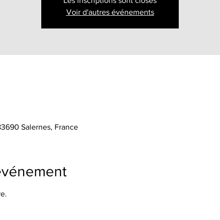
Les inscriptions sont closes
Voir d'autres événements
 83690 Salernes, France
'événement
e.