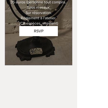
35 euros /personne tout compris. 

Tous niveaux.

Sur réservation.

Réglement à l'atelier 
(CB,espèces, virement)
RSVP