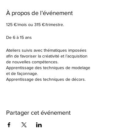
À propos de l'événement
125 €/mois ou 315 €/trimestre.
De 6 à 15 ans
Ateliers suivis avec thématiques imposées
afin de favoriser la créativité et l’acquisition
de nouvelles compétences.
Apprentissage des techniques de modelage
et de façonnage.
Apprentissage des techniques de décors.
Tu élaboreras tes formes à partir d’un sujet
donné en début de cours.
Dans un cadre de création artistique, tu
réaliseras des petites séries ou des grandes
pièces plus créatives en utilisant une terre
Partager cet événement
différente à chaque fois. Nous observerons
ensemble les résultats des différentes
cuissons et des différents travails de
textures.