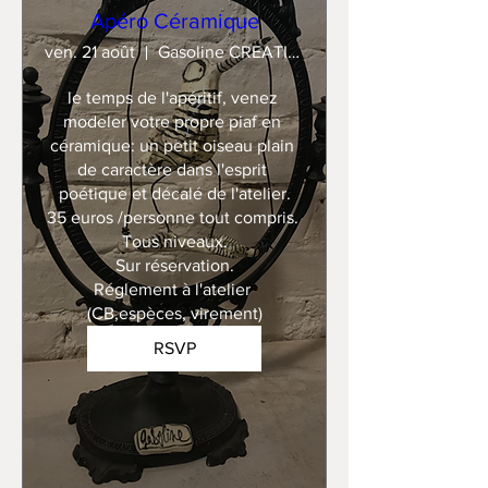
Apéro Céramique
ven. 21 août
Gasoline CREATION
le temps de l'apéritif, venez 
modeler votre propre piaf en 
céramique: un petit oiseau plain 
de caractère dans l'esprit 
poétique et décalé de l'atelier.

35 euros /personne tout compris. 

Tous niveaux.

Sur réservation.

Réglement à l'atelier 
(CB,espèces, virement)
RSVP