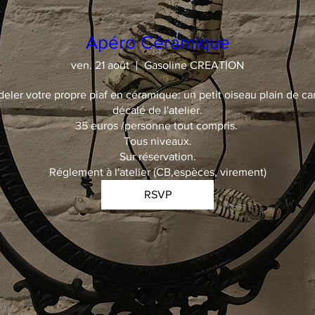
Apéro Céramique
ven. 21 août
Gasoline CREATION
deler votre propre piaf en céramique: un petit oiseau plain de car
décalé de l'atelier.

35 euros /personne tout compris. 

Tous niveaux.

Sur réservation.

Réglement à l'atelier (CB,espèces, virement)
RSVP