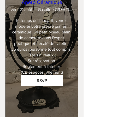
Apéro Céramique
ven. 21 août
Gasoline CREATION
le temps de l'apéritif, venez 
modeler votre propre piaf en 
céramique: un petit oiseau plain 
de caractère dans l'esprit 
poétique et décalé de l'atelier.

35 euros /personne tout compris. 

Tous niveaux.

Sur réservation.

Réglement à l'atelier 
(CB,espèces, virement)
RSVP