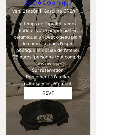
Apéro Céramique
ven. 21 août
Gasoline CREATION
le temps de l'apéritif, venez 
modeler votre propre piaf en 
céramique: un petit oiseau plain 
de caractère dans l'esprit 
poétique et décalé de l'atelier.

35 euros /personne tout compris. 

Tous niveaux.

Sur réservation.

Réglement à l'atelier 
(CB,espèces, virement)
RSVP