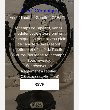
Apéro Céramique
ven. 21 août
Gasoline CREATION
le temps de l'apéritif, venez 
modeler votre propre piaf en 
céramique: un petit oiseau plain 
de caractère dans l'esprit 
poétique et décalé de l'atelier.

35 euros /personne tout compris. 

Tous niveaux.

Sur réservation.

Réglement à l'atelier 
(CB,espèces, virement)
RSVP